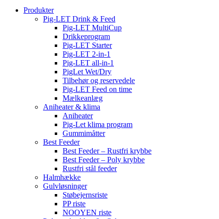
Produkter
Pig-LET Drink & Feed
Pig-LET MultiCup
Drikkeprogram
Pig-LET Starter
Pig-LET 2-in-1
Pig-LET all-in-1
PigLet Wet/Dry
Tilbehør og reservedele
Pig-LET Feed on time
Mælkeanlæg
Aniheater & klima
Aniheater
Pig-Let klima program
Gummimåtter
Best Feeder
Best Feeder – Rustfri krybbe
Best Feeder – Poly krybbe
Rustfri stål feeder
Halmhække
Gulvløsninger
Støbejernsriste
PP riste
NOOYEN riste