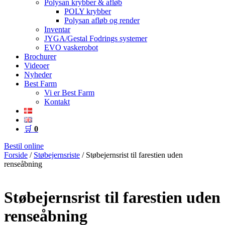
Polysan krybber & afløb
POLY krybber
Polysan afløb og render
Inventar
JYGA/Gestal Fodrings systemer
EVO vaskerobot
Brochurer
Videoer
Nyheder
Best Farm
Vi er Best Farm
Kontakt
🛒
0
Bestil online
Forside
/
Støbejernsriste
/ Støbejernsrist til farestien uden
renseåbning
Støbejernsrist til farestien uden
renseåbning