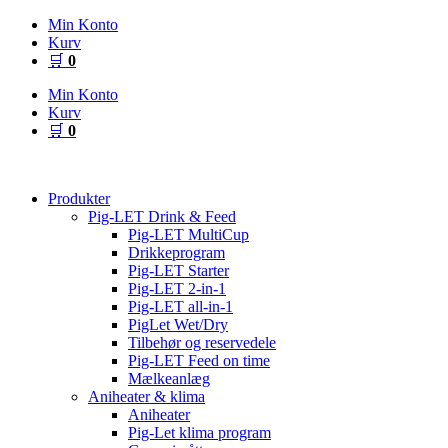
Videre
Min Konto
til
Kurv
indhold
🛒
0
Min Konto
Kurv
🛒
0
Produkter
Pig-LET Drink & Feed
Pig-LET MultiCup
Drikkeprogram
Pig-LET Starter
Pig-LET 2-in-1
Pig-LET all-in-1
PigLet Wet/Dry
Tilbehør og reservedele
Pig-LET Feed on time
Mælkeanlæg
Aniheater & klima
Aniheater
Pig-Let klima program