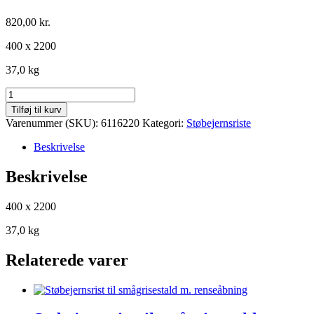
820,00
kr.
400 x 2200
37,0 kg
Støbejernsrist
til
Tilføj til kurv
farestien
Varenummer (SKU):
6116220
Kategori:
Støbejernsriste
uden
renseåbning
Beskrivelse
antal
Beskrivelse
400 x 2200
37,0 kg
Relaterede varer