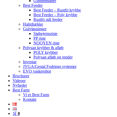
Gummimåtter
Best Feeder
Best Feeder – Rustfri krybbe
Best Feeder – Poly krybbe
Rustfri stål feeder
Halmhække
Gulvløsninger
Støbejernsriste
PP riste
NOOYEN riste
Polysan krybber & afløb
POLY krybber
Polysan afløb og render
Inventar
JYGA/Gestal Fodrings systemer
EVO vaskerobot
Brochurer
Videoer
Nyheder
Best Farm
Vi er Best Farm
Kontakt
🛒
0