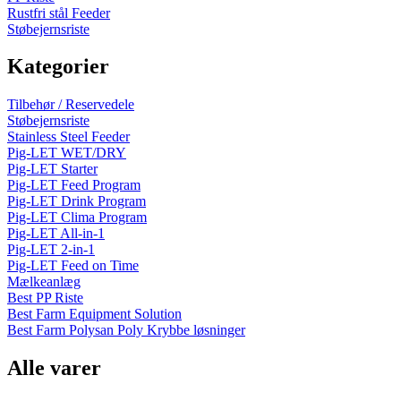
Rustfri stål Feeder
Støbejernsriste
Kategorier
Tilbehør / Reservedele
Støbejernsriste
Stainless Steel Feeder
Pig-LET WET/DRY
Pig-LET Starter
Pig-LET Feed Program
Pig-LET Drink Program
Pig-LET Clima Program
Pig-LET All-in-1
Pig-LET 2-in-1
Pig-LET Feed on Time
Mælkeanlæg
Best PP Riste
Best Farm Equipment Solution
Best Farm Polysan Poly Krybbe løsninger
Alle varer