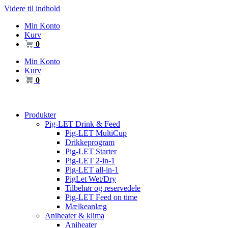
Videre til indhold
Min Konto
Kurv
0
Min Konto
Kurv
0
Produkter
Pig-LET Drink & Feed
Pig-LET MultiCup
Drikkeprogram
Pig-LET Starter
Pig-LET 2-in-1
Pig-LET all-in-1
PigLet Wet/Dry
Tilbehør og reservedele
Pig-LET Feed on time
Mælkeanlæg
Aniheater & klima
Aniheater