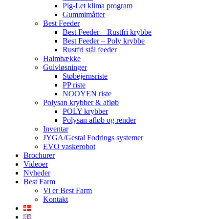
Pig-Let klima program
Gummimåtter
Best Feeder
Best Feeder – Rustfri krybbe
Best Feeder – Poly krybbe
Rustfri stål feeder
Halmhække
Gulvløsninger
Støbejernsriste
PP riste
NOOYEN riste
Polysan krybber & afløb
POLY krybber
Polysan afløb og render
Inventar
JYGA/Gestal Fodrings systemer
EVO vaskerobot
Brochurer
Videoer
Nyheder
Best Farm
Vi er Best Farm
Kontakt