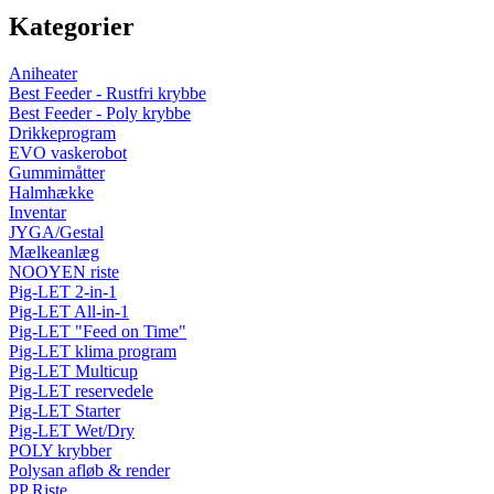
Kategorier
Aniheater
Best Feeder - Rustfri krybbe
Best Feeder - Poly krybbe
Drikkeprogram
EVO vaskerobot
Gummimåtter
Halmhække
Inventar
JYGA/Gestal
Mælkeanlæg
NOOYEN riste
Pig-LET 2-in-1
Pig-LET All-in-1
Pig-LET "Feed on Time"
Pig-LET klima program
Pig-LET Multicup
Pig-LET reservedele
Pig-LET Starter
Pig-LET Wet/Dry
POLY krybber
Polysan afløb & render
PP Riste