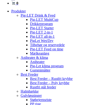
0
Produkter
Pig-LET Drink & Feed
Pig-LET MultiCup
Drikkeprogram
Pig-LET Starter
Pig-LET 2-in-1
Pig-LET all-in-1
PigLet Wet/Dry
Tilbehør og reservedele
Pig-LET Feed on time
Mælkeanlæg
Aniheater & klima
Aniheater
Pig-Let klima program
Gummimåtter
Best Feeder
Best Feeder – Rustfri krybbe
Best Feeder – Poly krybbe
Rustfri stål feeder
Halmhække
Gulvløsninger
Støbejernsriste
PP riste